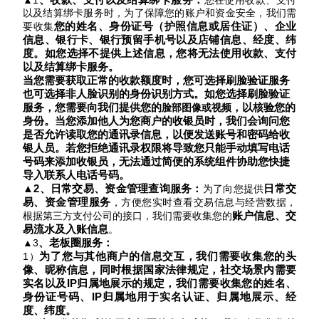
▲1
您在使用收款
、支付
以及结算绑卡
服务时，为了保障您的账户和资金安全，我们需
您的姓名、身份证号
（
护照信息
或居住证
）
、企业
要
收集
信息、银行卡、银行预留手机号以及店铺信息
、
经度、纬
度
。如您选择不提供上述信息，您将无法使用收款、支付
以及结算绑卡服务。
当您需要获取正常的收款额度时，您可选择刷脸验证服务
也可选择非人脸识别的身份识别方式
。
如您选择刷脸验证
服务
，您需要向我们提供您的
，以核验您的
脸部图像或视频
身份。当您添加他人为您商户的收银员时，我们会询问您
是否允许读取您的通讯录信息，以便发送账号和密码给收
银人员。
若您拒绝
通讯录权限将导致您只能手动填写电话
号码来添加收银员，无法通过简便的系统组件协助您快捷
导入联系人电话号码。
▲2
、
日常交易、资金管理查询服务
：
日常交
为了向您提供
易、资金管理服务
，方便您实时查看交易信息与经营数据，
账户信息、交
根据第三方支付公司的接口，我们需要收集您的
易流水及入账信息
。
、
老板圈服务：
▲3
为了您与其他商户的信息交互，我们需要收集您的头
1）
像、昵称信息，
同时
根据国家法律规定
，
社交场景内需要
实名以及
IP归属地展示的规定，我们需要收集您的姓名、
身份证号码、IP归属地用于实名认证、归属地展示
、
经
度、纬度。