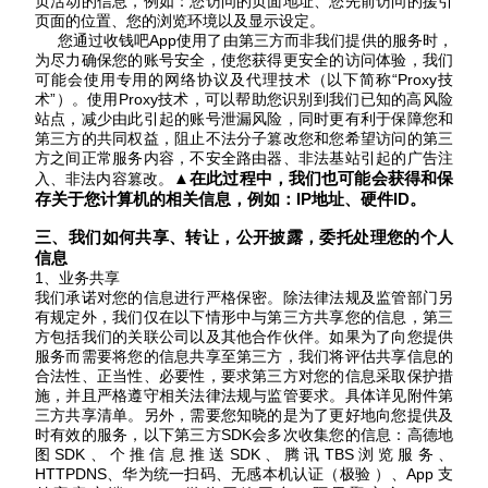
页活动的信息，例如：您访问的页面地址、您先前访问的援引
页面的位置、您的浏览环境以及显示设定。
您通过收钱吧
App使用了由第三方而非我们提供的服务时，
为尽力确保您的账号安全，使您获得更安全的访问体验，我们
可能会使用专用的网络协议及代理技术（以下简称“Proxy技
术”）。使用Proxy技术，可以帮助您识别到我们已知的高风险
站点，减少由此引起的账号
泄漏风险，同时更有利于保障您和
第三方的共同权益，阻止不法分子篡改您和您希望访问的第三
方之间正常服务内容，不安全路由器、非法基站引起的广告注
▲在此过程中，我们也可能会获得和保
入、非法内容篡改。
存关于您计算机的相关信息，例如：IP地址、硬件ID。
三、我们如何共享、转让
，
公开披露
，委托处理
您的个人
信息
1、业务共享
我们承诺对您的信息进行严格保密。除法律法规及监管部门另
有规定外，我们仅在以下情形中与第三方共享您的信息，第三
方包括我们的关联公司以及其他合作伙伴。如果为了向您提供
服务而需要将您的信息共享至第三方，我们将评估共享信息的
合法性、正当性、必要性，要求第三方对您的信息采取保护措
施，并且严格遵守相关法律法规与监管要求。具体详见附件第
三方共享清单。
另外，需要您知晓的是为了更好地向您提供及
时有效的服务，以下第三方
SDK会多次收集您的信息：高德地
图SDK、个推信息推送SDK、腾讯TBS浏览服务、
HTTPDNS、华为统一扫码、无感本机认证（极验 ）、App 支