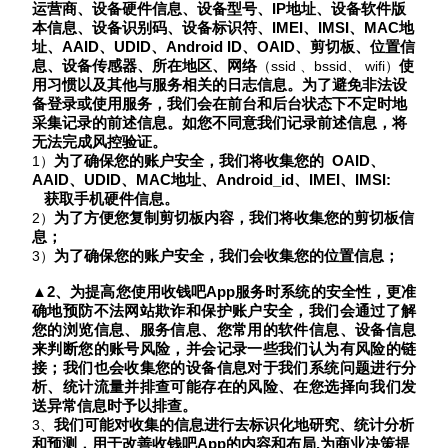
运营商、设备硬件信息、设备型号、
IP地址、设备软件版
本信息、设备识别码
、
设备标识符、
IMEI
、
IMSI、MAC地
址、
AAID、UDID、
Android ID、
OAID、剪切板、位置信
息、
设备传感器、
所在地区、网络
使
（ssid 、bssid、 wifi）
用习惯以及其他与服务相关的日志信息。
为了避免非法设
备登录或使用服务，我们会在前台和后台状态下不定时
地
采集记录的前述信息。
如您不同意我们记录前述信息，将
无法完成风控验证。
为了确保您的账户安全，我们将收集您的
OAID、
1）
AAID、UDID、MAC地址、Android_id、IMEI、IMSI:
获取手机硬件信息。
为了方便您复制剪切板内容，我们将收集您的剪切板信
2）
息；
为了确保您的账户安全，我们会收集您的位置信息；
3）
▲2、为提高您使用收钱吧App服务时系统的安全性，更准
确地预防不法网站欺诈和保护账户安全，我们会通过了解
您的浏览信息、服务信息、您常用的软件信息、设备信息
来判断您的账号风险，并会记录一些我们认为有风险的链
接；我们也会收集您的设备信息对于我们系统问题进行分
析、统计流量并排查可能存在的风险、在您选择向我们发
送异常信息时予以排查。
我们可能对收集的信息进行去标识化地研究、统计分析
3、
和预测
，
用于改善收钱吧
App的内容和布局,为商业决策提