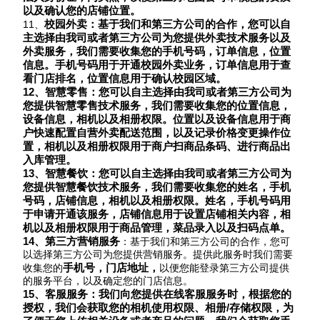
以及确认您的店铺位置。
校园外卖：基于我们和第三方公司的合作，您可以自
11、
主选择由我司或者第三方公司为您提供外卖技术服务以及
外卖服务，我们需要收集您的手机号码，订单信息，位置
信息。手机号码用于开通校园外卖业务，订单信息用于查
看门店排名，位置信息用于确认校园区域。
12、智慧零售：您可以自主选择由我司或者第三方公司为
您提供智慧零售技术服务，我们需要收集您的位置信息，
设备信息，相机以及相册权限。位置以及设备信息用于商
户快速配置自营外卖配送范围，以及记录价格变更操作位
置，相机以及相册权限用于商户扫商品条码、进行商品出
入库管理。
13、智慧餐饮：
您可以自主选择由我司或者第三方公司为
您提供智慧餐饮技术服务，我们需要收集您的
姓名，手机
号码，店铺信息，相机以及相册权限。姓名，手机号码用
于申请开通该服务，店铺信息用于设置店铺相关内容，相
机以及相册权限用于商品管理，菜品录入以及扫码点单。
14、第三方营销服务
：基于我们和第三方公司的合作，您可
以选择第三方公司为您提供营销服务。提供此服务时我们需要
手机号，门店地址，
收集您的
以便您能登录第三方公司提供
的服务平台，以及确定您的门店信息。
15、
客服服务
：我们向您提供在线客服服务时，根据您的
授权，我们会获取您的相机使用权限、相册
/存储权限，
为