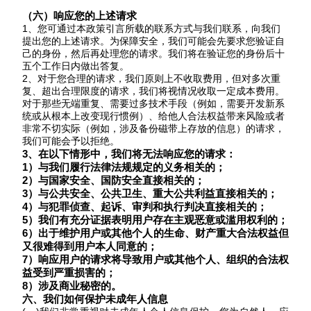
（六）响应您的上述请求
1、您可通过本政策引言所载的联系方式与我们联系，向我们
提出您的上述请求。为保障安全，我们可能会先要求您验证自
己的身份，然后再处理您的请求。我们将在验证您的身份后十
五个工作日内做出答复。
2、对于您合理的请求，我们原则上不收取费用，但对多次重
复、超出合理限度的请求，我们将视情况收取一定成本费用。
对于那些无端重复、需要过多技术手段（例如，需要开发新系
统或从根本上改变现行惯例）、给他人合法权益带来风险或者
非常不切实际（例如，涉及备份磁带上存放的信息）的请求，
我们可能会予以拒绝。
3、在以下情形中，我们将无法响应您的请求：
1）与我们履行法律法规规定的义务相关的；
2）与国家安全、国防安全直接相关的；
3）与公共安全、公共卫生、重大公共利益直接相关的；
4）与犯罪侦查、起诉、审判和执行判决直接相关的；
5）我们有充分证据表明用户存在主观恶意或滥用权利的；
6）出于维护用户或其他个人的生命、财产重大合法权益但
又很难得到用户本人同意的；
7）响应用户的请求将导致用户或其他个人、组织的合法权
益受到严重损害的；
8）涉及商业秘密的。
六、我们如何保护未成年人信息