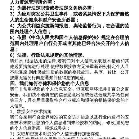
人力资源管理所必需；
2）为履行法定职责或者法定义务所必需；
3）为应对突发公共卫生事件，或者紧急情况下为保护自然
人的生命健康和财产安全所必需；
4）为公共利益实施新闻报道、舆论监督行为，在合理的范
围内处理个人信息；
5）依照《
中华人民共和国个人信息保护法
》规定在合理的
范围内处理用户自行公开或者其他已经合法公开的个人信
息；
6）法律、行政法规规定的其他情形。
请知悉
,根据适用的法律,若我们对个人信息采取技术措施和其
他必要措施进行处理,使得数据接收方无法重新识别特定个人且
不能复原,则此类处理后的数据的委托处理、共享、转让、公开
披露无需另行向您通知并征得您的同意。
四、我们如何存储和保护您的个人信息
我们非常重视您的个人信息安全，但互联网环境并非百分之百
安全。我们决不会将您的信息恶意出售或违法违规共享给任何
第三方，且会尽量采取符合行业标准和惯例的措施保护您的个
人信息。
1、数据安全技术措施
我们会采用符合业界标准的安全防护措施以及行业内通行的安
全技术来防止您的个人信息遭到未经授权的访问、修改
,避免您
的个人信息泄露、损坏或丢失：
1）采取加密技术对您的个人信息进行加密存储。