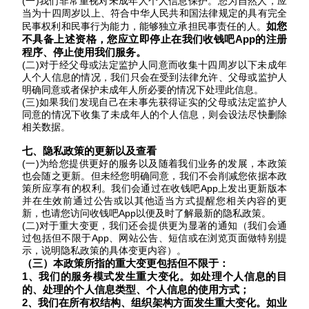
(一)我们非常重视对未成年人个人信息保护。您为自然人，应
当为十四周岁以上、符合中华人民共和国法律规定的具有完全
如您
民事权利和民事行为能力，能够独立承担民事责任的人。
不具备上述资格，您应立即停止在我们收钱吧
App的注册
程序、停止使用我们服务。
(二)对于经父母或法定监护人同意而收集十四周岁以下未成年
人个人信息的情况，我们只会在受到法律允许、父母或监护人
明确同意或者保护未成年人所必要的情况下处理此信息。
(三)如果我们发现自己在未事先获得证实的父母或法定监护人
同意的情况下收集了未成年人的个人信息，则会设法尽快删除
相关数据。
七、
隐私
政策
的
更新
以及查看
(一)为给您提供更好的服务以及随着我们业务的发展，本政策
也会随之更新。但未经您明确同意，我们不会削减您依据本政
策所应享有的权利。我们会通过在
收钱吧
App上
发出更新版本
并在生效前通过公告或以其他适当方式提醒您相关内容的更
新，也请您访问收钱吧App以便及时了解最新的隐私政策。
(二)
对于重大变更，我们还会提供更为显著的通知（我们会通
过包括但不限于
App、网站公告、短信或在浏览页面做特别提
示，说明隐私政策的具体变更内容）。
（三）本政策所指的重大变更包括但不限于：
1、我们的服务模式发生重大变化。如处理个人信息的目
的、处理的个人信息类型、个人信息的使用方式；
2、我们在所有权结构、组织架构方面发生重大变化。如业