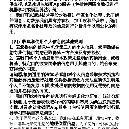
供支撑,以及改进收钱吧App服务
（
包括使用匿名数据进行
机器学习或模型算法训练
）
。
我们可以通过技术手段对数据进行匿名化处理，您了解
4、
并同意，对数据我们具有持有权、加工权和经营权，我们
有权使用匿名化处理后的信息进行分析并予以商业化的利
用
。
（四）收集和使用个人信息的其他规则
1、若您提供的信息中包含第三方的个人信息，您需确保在
您向我们提供前您已取得第三方合法及有效授权。
2、若我们将个人信息用于本政策未载明的其他用途，或者
将基于特定目的收集而来的信息用于其他目的，均会事先
获得您的同意。
请知悉
,根据适用的法律,若我们对个人信息采取技术措施和
其他必要措施进行处理,使得数据接收方无法重新识别特定
个人且不能复原, 则此类处理后的数据的使用无需另行向您
通知并征得您的同意。
我们可能对收集的信息进行去标识化地研究、统计分析
3、
和预测
,用于改善收钱吧App的内容和布局,为商业决策提供
支撑,以及改进收钱吧App服务
（
包括使用匿名数据进行机
器学习或模型算法训练
）
。
4、为了保障您的交易安全，我们会在服务开通、启动App、收
地理位置信息
款、结算场景使用您的
。为了使
App可稳定运行
不被恶意应用干扰，我们需要应用安装列表权限，以保障您的