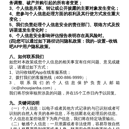
务调整、破产并购引起的所有者变更；
3、个人信息共享、转让或公开披露的主要对象发生变化；
4、您参与个人信息处理方面的权利及其行使方式发生重大
变化；
5、我们负责处理个人信息安全的责任部门、联络方式及投
诉渠道发生变化时；
6、个人信息安全影响评估报告表明存在高风险时。
(四)您可以通过如下路径访问隐私政策：
我的
--设置--收钱
吧APP用户隐私政策。
八、如何联系我们
如您对本政策或您个人信息的相关事宜有任何问题、意见或建
议，请通过如下方式：
1、
访问收钱吧
App在线客服系统
；
2、
拨打我们的客服热线（
400-886-9999）
;
3、联系我们的个人信息保护负责人邮箱
（ic@shouqianba.com）。
我们将尽快审核所涉及的问题，并在
15个工作日内予以回复。
九、
关键词说明
（一）个人信息：以电子或者其他方式记录的与已识别或者可
识别的自然人有关的各种信息，不包括匿名化处理后的信息。
个人信息在某些场景下为商户信息，我们将在特定场景输出。
（二）敏感个人信息：一旦泄露或者非法使用，容易导致自然