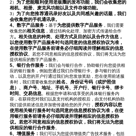
为了您能顺利使用老板圈的发布功能，我们会收集您的
2）
相机、相册、麦克风功能以及文件存储功能。
为了向您推荐通讯录好友以及共同感兴趣的话题，我们
3）
会收集您的手机通讯录
。
4、
数字产品服务：
为您提供数字产品服务
基于
，我们需要
相关信息
收集您的
，通过结构化处理、加密方式传递给合作
。相关信息的种类、处理方式及目的以及合作方信息，
方
以您使用数字产品服务时勾选同意的信息授权协议为准，
在使用数字产品服务前请务必仔细阅读并理解相应的信息
授权协议
。若您不同意相应的信息授权协议，我们将无法为您
提供相应的数字产品服务。
5、银行
合作
服务：
我们会与银行合作，协助银行向您提供相
应的银行服务，例如您通过我们办理银行卡、参与银行的活
动，以及您的开户行通过我们向您发放奖励，您在使用前述服
姓名、
身份证号码
（
或
护照信
务时，我们需要收集您的
息
）
、
商户号、
地址、手机号、
开户行、
银行卡号
、绑卡
时间
、交易信息
。根据您申请和/或享受的具体银行服务内
容，在获得您对我们以及支付机构的授权后，由支付机构协助
授权内容
以您
我们提供前述信息并加密传递给您的开户行，
使用相关银行服务时勾选同意的信息授权协议为准，在使
用银行服务前请务必仔细阅读并理解相应的信息授权协
议。若您不同意相应的信息授权协议，我们将无法为您提
供相应的银行合作服务
。
6、
增值服务：
我们可以为您提供增值类广告技术服务，包括