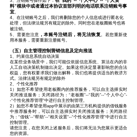
在
“
我的
”
-
-
“
个人中心
”
-
-
“
个人资
3、注销账号操作如下：
料
”
模块
中
或者通过本协议首部列明的电话联系注销账号事
宜
。
4、在注销账号之后，我们将删除您的个人信息或进行匿名化
处理，但法律法规另有规定的除外。同时您在老板圈账号也将
被注销。
，本账号注销后，将无法恢复
5、需要您注意
。若您重新使
用本服务，需要重新注册账号。
（五）
自主管理控制营销信息及定向推送
1、约束信息系统自动决策
在某些业务场景中，我们可能仅依据信息系统、算法在内的非
人工自动决策机制做出决定。如果这些决定显著影响您的合法
权益，您有权要求我们做出解释，我们也将提供适当的救济方
式。法律法规另有规定的除外
2、个性化推荐
1）如您不希望使用老板圈内的推荐服务，可以自主选择实时
关闭推送服务；关闭路径为
：
“
老板圈
”
--“我的”--“个人中心”-
-“个性化推荐管理”中进行自主控制管理。
2）如您不希望
使用
app中展示的由第三方机构提供的借钱服务
中推荐服务时，可以自主选择实时关闭推送服务；关闭路径
为：“借钱”--“帮助”--“相关设置”--“
个性化推荐管理
”
中进行自主
控制管理。
请您注意，在您关闭上述服务后，我们将无法为您展示更适合
您的资源。