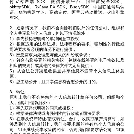
付宝客户端 SDK、微信开放平台、阿里聚安全SDK、
okhttpSDK、RxJava FX SDK、BuglySDK、中国联通号码认
证、华为机器学习、高德定位、阿里云移动推送、火山引擎
SDK。
2、通常情况下，我们不会向除我们以外的任何公司、组织和
个人共享您的个人信息，但以下情况除外：
1）事先获得您明确的单独同意或授权；
2）根据适用的法律法规、法律程序的要求、强制性的行政或
司法要求所必须的情况下进行提供；
3）应您需求为处理您与他人的纠纷或争议；
4）符合与您签署的相关协议（包括在线签署的电子协议以及
相应的规则）或其他的法律文件约定所提供；
5）从合法公开渠道收集且共享信息不违背个人信息主体意
愿；
6）您主动公开，且共享信息符合您公开的目的。
3、转让
原则上我们不会将您的个人信息转让给任何公司、组织和个
人，但以下情况除外：
1）事先获得您明确的同意或授权；
2）根据法律法规或者强制性的行政或者司法要求；
3
）在涉及资产转让
/债权转让、合并、收购或破产清算时，如
涉及到个人信息转让，我们
会要求新的持有您个人信息的公
司、组织继续受本政策的约束，否则我们将要求该公司、组织