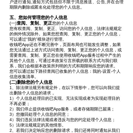
户进行通知,通知方式包括但不限于消息推送、公告,并在合理
期限内删除或匿名化处理您的个人信息。
五、您如何管理您的个人信息
查阅、复制、更正
(一)
您的个人信息
您有权查阅、复制、更正、访问您的个人信息，法律法规规定
的例外情况除外。如果您想查阅、复制、更正您的个人信息，
可以通过
“
我的”模块进行管理。
收钱吧
App还在不断完善中，页面布局也可能发生调整，如果
您无法通过上述方式访问查阅、复制、更正您的个人信息，或
需要查阅、复制、更正您在使用收钱吧App服务过程中产生的
其他个人信息，可通过本政策引言所载的联系方式与我们联
系，我们会根据本政策所列明的方式和期限响应您的请求。
您可以通过如下路径查阅已收集的个人信息：我的
-设置-个人
信息收集清单。
(二)删除您的个人信息
1、除法律法规另有规定外，在以下情形中，您可以向我们提
出删除个人信息的请求，
1）个人信息处理目的已实现、无法实现或者为实现处理目的
不再必要；
2）我们停止提供收钱吧App服务，或者存储期限已届满；
3）您撤回处理个人信息的同意；
4）我们违反法律法规或者违反与您的约定处理个人信息；
5）法律法规规定的其他情形。
2、若我们决定响应您的删除请求，我们还将同时通知从我们