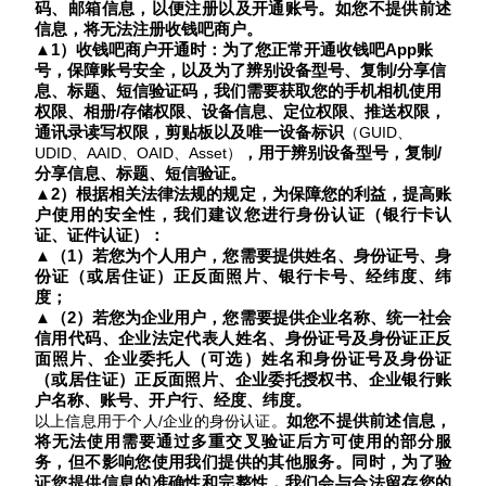
码、邮箱信息，以便注册以及开通账号。如您不提供前述
信息，将无法注册
收钱吧商户
。
▲1）
收钱吧商户开通
时
：
为了
您正常开通
收钱吧
App
账
号，保障
账号安全
，
以及为了
辨别设备型号、
复制
/分享信
息、标题、短信验证码
，我们需要获取您的手机相机使用
权限、相册
/存储权限、设备信息、定位权限、推送权限
，
通讯录读写权限
，剪贴板以及唯一设备标识
（GUID、
，用于辨别设备型号，复制
/
UDID
、
AAID、OAID、Asset）
分享信息、标题、短信验证。
▲2）根据相关法律法规的规定，为保障您的利益，提高账
户使用的安全性，我们建议您进行
身份
认证（银行卡认
证、证件认证）：
▲（1）若您为个人用户，您需要提供
姓名、身份证号
、
身
份证
（
或居住证）
正反面照片、银行卡号
、
经纬度、纬
度
；
▲（2）若您为企业用户，您需要提供
企业名称、统一社会
信用代码、企业法定代表人姓名、身份证号及身
份证
正反
面照片、企业委托人（可选）姓名和身份证号及身份
证
（
或居住证）
正反面照片、企业委托授权书、企业银行账
户名称、账号、开户行
、
经度、纬度
。
如您不提供前述信息，
以上信息用于个人
/企业的身份认证。
将无法使用需要通过多重交叉验证后方可使用的部分服
务，但不影响您使用我们提供的其他服务。同时，为了验
证您提供信息的准确性和完整性，我们会与合法留存您的