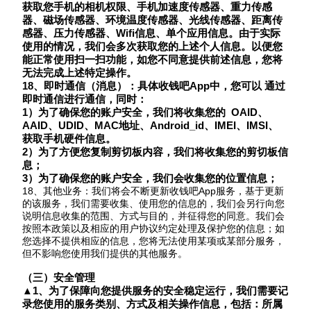
获取您手机的相机权限、手机加速度传感器、重力传感
器、磁场传感器、环境温度传感器、光线传感器、距离传
感器、压力传感器、Wifi信息、单个应用信息。由于实际
使用的情况，我们会多次获取您的上述个人信息。以便您
能正常使用扫一扫功能，
如您不同意提供前述信息，您将
无法完成上述特定操作
。
18、即时通信（消息）：具体收钱吧App中，您可以 通过
即时通信进行通信，同时：
1）为了确保您的账户安全，我们将收集您的 OAID、
AAID、UDID、MAC地址、Android_id、IMEI、IMSI、
获取手机硬件信息。
2）为了方便您复制剪切板内容，我们将收集您的剪切板信
息；
3）为了确保您的账户安全，我们会收集您的位置信息；
18
、其他业务：我们将会不断更新收钱吧
App服务，基于更新
的该服务，我们需要收集、使用您的信息的，我们会另行向您
说明信息收集的范围、方式与目的，并征得您的同意。我们会
按照本政策以及相应的用户协议约定处理及保护您的信息；如
您选择不提供相应的信息，您将无法使用某项或某部分服务，
但不影响您使用我们提供的其他服务。
（三）安全管理
▲1、为了保障向您提供服务的安全稳定运行，我们需要记
录您使用的服务类别、方式及相关操作信息，
包括：
所属