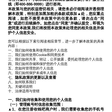
线
（
即
400-886-9999）
进行咨询
。
本政策与您的权益密切相关，请您务必仔细阅读并透彻理
解本政策，特别是加黑加粗的条款
或添加
▲
处
，您应重点
阅读，如您不接受本政策中的任意条款，请勿点击
“同
意”或进行后续操作。如您点击“同意”并确认提交，即视为
您同意本政策,我们将按照本政策来处理您的相关信息并保
护个人信息安全。
您可以根据以下索引阅读相应章节，进一步了解本政策的具体
内容：
一、我们如何收集和使用您的个人信息
二、我们如何使用
Cookie和同类技术
三、我们如何共享、转让，公开披露，委托处理您的个人信息
四、我们如何存储和保护您的个人信息
五、您如何管理您的个人信息
六、我们如何保护未成年人信息
隐私
政策
的
更新
以及查看
七、
八、如何联系我们
九、关键词说明
十、法律适用与管辖
一、我们如何收集和使用您的个人信息
（一）
管理
账号时信息
收集
范围：
▲1、在您注册
收钱吧
商户时，我们需要收集您的手机号