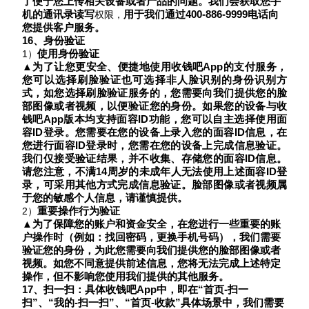
了便于您上传相关设备或者产品的问题。
我们会获取您手
机的通讯录读写
用于
我们通过
400
-886-9999
电话向
权限，
您提供客户服务。
1
6、
身份验证
使用身份验证
1）
▲
为了让您更安全、便捷地使用收钱吧
App的
支付服务，
您可以选择刷脸验证
也可选择非人脸识别的身份识别方
式，如您选择刷脸验证服务的，您需要
向我们提供您的脸
部图像或者视频，以便验证您的身份。如果您的设备与收
钱吧
App版本均支持面容ID功能，您可以自主选择使用面
容ID登录。您需要在您的设备上录入您的面容ID信息，在
您进行面容ID登录时，您需在您的设备上完成信息验证。
我们仅接受验证结果，并不收集、存储您的面容ID信息。
请您注意，不满
14周岁的未成年人无法使用上述面容ID登
录，可采用其他方式完成信息验证。
脸部图像或者视频属
于您的敏感个人信息，请谨慎提供。
重要操作行为验证
2）
▲
为了保障您的账户和资金安全，在您进行一些重要的账
户操作时（例如：找回密码，更换手机号码），我们需要
验证您的身份，为此您需要向我们提供您的脸部图像或者
视频。如您不同意提供前述信息，您将无法完成上述特定
操作，但不影响您使用我们提供的其他服务。
1
7
、
扫一扫：具体收钱吧
App中，即在“首页-扫一
扫”、“我的-扫一扫”、“首页-收款”具体场景中，我们需要