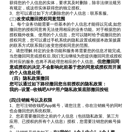
获得您的个人信息的实体，要求其及时删除，除非法律法规另
有规定，或这些实体获得您的独立授权。
3、您可以通过如下方式删除您的个人信息：联系客服。
改变或撤回授权同意范围
(三)
1、
每个业务功能需要一些基本的个人信息才能得以完成
,如您
撤回您的授权同意将无法使用相应的业务功能。对于根据您的
授权额外收集、使用的个人信息，您可以随时给予或
撤回
您的
授权同意，您可以通过手机系统的隐私设置或根据本政策披露
的联系方式联系我们改变您授权同意的范围。
2、请您理解,特定的业务功能和服务将需要您的信息才能完成,
当您撤回同意或授权后,我们无法继续为您提供撤回同意或授权
但您撤回同
所对应的服务,也将不再处理您相应的个人信息。
意或授权的决定
,不会影响此前基于您的同意或授权而开展
的个人信息处理。
（四）隐私政策撤回
您可以通过如下路径撤回您当前授权的隐私政策：
我的
--设置--收钱吧APP用户隐私政策底部撤回按钮
(四)注销
账号以及权限
1、
您可注销收钱吧
App账号，
请您注意，你在注销账号的同时
也会撤回您的系统权限。
2、您若需要撤回您之前的个人信息（包括隐私政策、第三方
应用、已授权的所有个人信息）授权，您需要注销您的账号操
作。