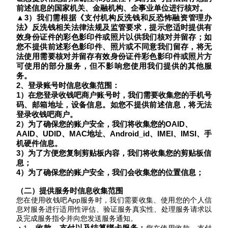
前述信息的国家机关、金融机构、企事业单位进行核对
。
▲3）我们需根据《支付机构反洗钱和反恐怖融资管理办
法》反洗钱相关法律法规及监管要求，提示您适时提供有
效身份证件的彩色影印件或照片以供我们核对并留存；如
您不提供前述彩色影印件、照片或不同意我们留存，将无
法使用需要核对并留存有效身份证件彩色影印件或照片方
可使用的部分服务，但不影响您使用我们提供的其他服
务。
2、登录
账号时信息
收集
范围
：
1
）
在您
登录
收钱吧
商户账号
时，我们需要收集您的手机号
码
、
邮箱地址，设备信息
。如您不提供前述信息，将
无法
登录
收钱吧商户
。
2）为了确保您的账户安全，我们将收集您的OAID、
AAID、UDID、MAC地址、Android_id、IMEI、IMSI、手
机硬件信息。
3）为了方便您复制剪贴板内容，我们将收集您的剪贴板信
息；
4）为了确保您的账户安全，我们会收集您的位置信息；
（
二）
提供服务时信息收集范围
您在使用收钱吧
App服务时，我们需要收集、使用您的个人信
息对服务进行适用性评估、验证服务真实性、处理服务请求以
及完成服务指令并向您发送服务通知。
、
收款、支付以及结算绑卡服务：