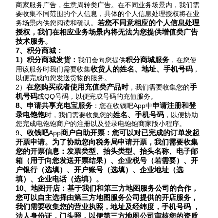
商家服务广告，生意周转类广告。在不同业务场景内，我们需
要收集不同范围的个人信息，具体的个人信息处理授权将在业
若您不同意相应的个人信息处理
务场景内供您阅读和确认。
授权，我们在相应业务场景内将无法为您提供增值类广告
技术服务。
7、积分
商城
：
1）积分商城发货：
积分商城服务
我们会向您提供
，在您使
收货人的姓名、地址、手机号码
用该服务时我们需要收集
，
以便完成向您发送货物的服务。
在您购买或者使用充值类产品时
手
2）
，我们需要收集您的
机号码
或
QQ号码
，以便完成号码的充值服务。
8、
申请共享充电宝服务
申请注册和登
：您在收钱吧
App中
录电饱饱
姓名、手机号码
时，我们需要收集您的
，以便协助
您完成电饱饱商户的注册以及登录电饱饱商家版小程序。
、
收钱吧
商户自助开票：您可以对已完成的订单发起
9
App
开票申请。为了协助您向税务局申请开票，我们需要收集
您的开票信息：发票类型、抬头类型、抬头名称、电子邮
箱（用于向您发送开票结果）、企业税号（若需要）、开
户银行（选填）、开户账号（选填）、企业地址（选
填）、企业电话（选填）。
10、地图开店：基于我们和第三方地图服务公司的合作，
您可以自主选择由第三方地图服务公司提供的开店服务，
我们需要收集您的营业执照，地址及经纬度，手机号码 ，
法人身份证，门头照，以便第三方地图公司审核您的资质