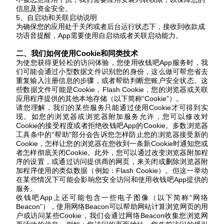
信息及资金安全。
5、自启动和关联启动说明
为确保您的应用处于关闭或者后台运行状态下，接收到收款成
功语音提醒，
App需要使用自启动或者关联启动能力。
二、我们如何使用
Cookie和同类技术
为使您获得更轻松的访问体验，您使用收钱吧
App服务时，我
们可能会通过小型数据文件识别您的身份，这么做可帮您省去
重复输入注册信息的步骤，或者帮助判断您账户安全状态。这
些数据文件可能是Cookie，Flash Cookie，您的浏览器或关联
应用程序提供的其他本地存储（以下简称“Cookie”）。
请您理解，我们的某些服务只能通过使用
Cookie才可得到实
现。如您的浏览器或浏览器附加服务允许，您可以修改对
Cookie的接受程度或者拒绝收钱吧App的Cookie。多数浏览器
工具条中的“帮助”部分会告诉您怎样防止您的浏览器接受新的
Cookie，怎样让您的浏览器在您收到一条新Cookie时通知您或
者怎样彻底关闭Cookie。此外，您可以通过改变浏览器附加程
序的设置，或通过访问提供商的网页，来关闭或删除浏览器附
加程序使用的类似数据（例如：Flash Cookie）。但这一举动
在某些情况下可能会影响您安全访问和使用收钱吧App提供的
服务。
收钱吧
App上还可能包含一些电子图像（以下简称“网络
Beacon”），使用网络Beacon可以帮助网站计算浏览网页的用
户或访问某些Cookie，我们会通过网络Beacon收集您浏览网