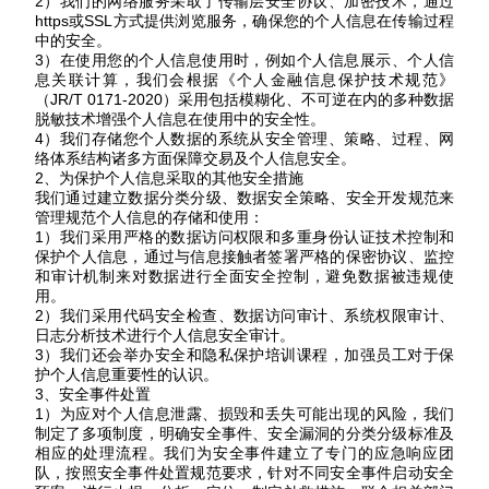
2）我们的网络服务采取了传输层安全协议、
加密技术，通过
https或SSL方式提供浏览服务，确保您的个人信息在传输过程
中的安全。
3）在使用您的个人信息使用时，例如个人信息展示、个人信
息关联计算，我们会根据《个人金融信息保护技术规范》
（JR/T 0171-2020）采用包括模糊化、不可逆在内的多种数据
脱敏技术增强个人信息在使用中的安全性。
4）我们存储您个人数据的系统从安全管理、策略、过程、网
络体系结构诸多方面保障交易及个人信息安全。
2、为保护个人信息采取的其他安全措施
我们通过建立数据分类分级、数据安全策略、安全开发规范来
管理规范个人信息的存储和使用：
1）我们采用严格的数据访问权限和多重身份认证技术控制和
保护个人信息，通过与信息接触者签署严格的保密协议、监控
和审计机制来对数据进行全面安全控制，避免数据被违规使
用。
2）我们采用代码安全检查、数据访问审计、系统权限审计、
日志分析技术进行个人信息安全审计。
3）我们还会举办安全和隐私保护培训课程，加强员工对于保
护个人信息重要性的认识。
3、安全事件处置
1）为应对个人信息泄露、损毁和丢失可能出现的风险，我们
制定了多项制度，明确安全事件、安全漏洞的分类分级标准及
相应的处理流程。我们为安全事件建立了专门的应急响应团
队，按照安全事件处置规范要求，针对不同安全事件启动安全