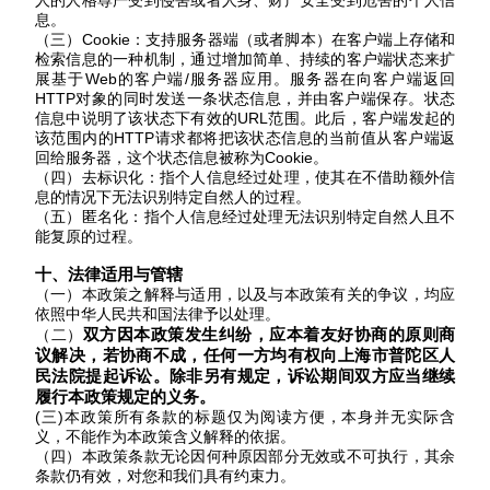
人的人格尊严受到侵害或者人身、财产安全受到危害的个人信
息。
（三）Cookie：
支持服务器端（或者脚本）在客户端上存储和
检索信息的一种机制，通过增加简单、持续的客户端状态来扩
展基于
Web的客户端/服务器应用。服务器在向客户端返回
HTTP对象的同时发送一条状态信息，并由客户端保存。状态
信息中说明了该状态下有效的URL范围。此后，客户端发起的
该范围内的HTTP请求都将把该状态信息的当前值从客户端返
回给服务器，这个状态信息被称为Cookie。
（四）去标识化：指个人信息经过处理，使其在不借助额外信
息的情况下无法识别特定自然人的过程。
（五）匿名化：指个人信息经过处理无法识别特定自然人且不
能复原的过程。
十、
法律适用与管辖
（一）本政策之解释与适用，以及与本政策有关的争议，均应
依照中华人民共和国法律予以处理。
双方因本政策发生纠纷，应本着友好协商的原则商
（二）
议解决，若协商不成，任何一方均有权
向
上海
市普陀区人
民法院提起诉讼
。除非另有规定，
诉讼
期间双方应当继续
履行本政策规定的义务。
(三)本政策所有条款的标题仅为阅读方便，本身并无实际含
义，不能作为本政策含义解释的依据。
（四）本政策条款无论因何种原因部分无效或不可执行，其余
条款仍有效，对您和我们具有约束力。