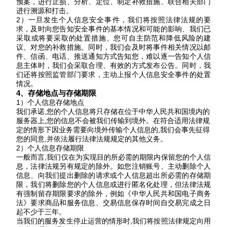
预案，进行止损、分析、定位、制定补救措施、联合相关部门
进行溯源和打击。
2）一旦发生个人信息安全事件，我们将按照法律法规的要
求，及时向您告知安全事件的基本情况和可能的影响、我们已
采取或将要采取的处置措施、您可自主防范和降低风险的建
议、对您的补救措施。同时，我们会及时将事件相关情况以邮
件、信函、电话、推送通知方式告知您，难以逐一告知个人信
息主体时，我们会采取合理、有效的方式发布公告。同时，我
们还将按照监管部门要求，主动上报个人信息安全事件的处置
情况。
4、存储地点与存储期限
1）个人信息存储地点
我们承诺
,您的个人信息将只存储在位于中华人民共和国境内的
服务器上,您的信息不会被我们传输到境外。
在
符合适用法律规
定的情形下因业务需要向境外传输个人信息的
,我们会事先征得
您的同意,并依法履行法律法规规定的其他义务。
2）个人信息存储期限
一般而言
,我们仅在为实现目的所必需的期限内保留您的个人信
息，法律法规另有规定的除外。如您注销账号、主动删除个人
信息、向我们提出删除的请求或个人信息超出所必需的存储期
限，我们将删除您的个人信息或进行匿名化处理，但法律法规
有强制留存期限要求的除外，例如《中华人民共和国电子商务
法》要求商品和服务信息、交易信息保存时间自交易完成之日
起不少于三年。
当我们的服务发生停止运营的情形时
,我们将按照法律规定向用